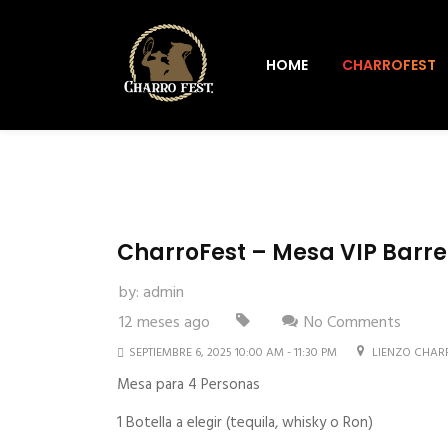
HOME
CHARROFEST
CharroFest – Mesa VIP Barre
by:
admin
12 meses ago
No Comments
SEPTIEMBRE 6, 2025 10:00 AM - 11:30 PM
LIENZO CHAR
Mesa para 4 Personas
1 Botella a elegir (tequila, whisky o Ron)