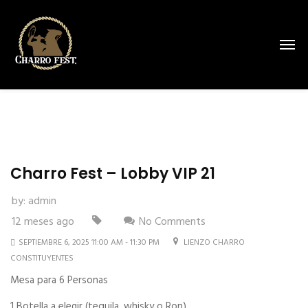
Charro Fest – Lobby VIP 21
by:
admin
12 meses ago
No Comments
SEPTIEMBRE 6, 2025 11:00 AM - 11:30 PM
LIENZO CHARRO
CONSTITUYENTES
Mesa para 6 Personas
1 Botella a elegir (tequila, whisky o Ron)